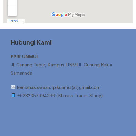
Hubungi Kami
FPIK UNMUL
Jl. Gunung Tabur, Kampus UNMUL Gunung Kelua
Samarinda
kemahasiswaan.fpikunmul(at)gmail.com
+6282357994096 (Khusus Tracer Study)